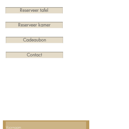
Reserveer tafel
Reserveer kamer
Cadeaubon
Contact
Merendreedorp 65, 9850 Deinze
09/371.57.56
info@aardsparadijs.be
Ontvangt u graag ons nieuws? Schrijf u dan hier in;