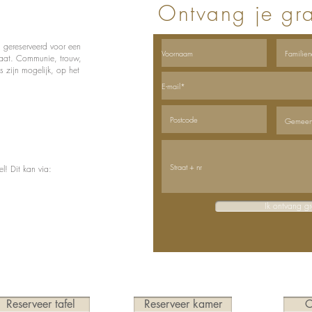
Ontvang je gr
 gereserveerd voor een
maat. Communie, trouw,
ts zijn mogelijk, op het
l! Dit kan via:
Ik ontvang g
Reserveer tafel
Reserveer kamer
C