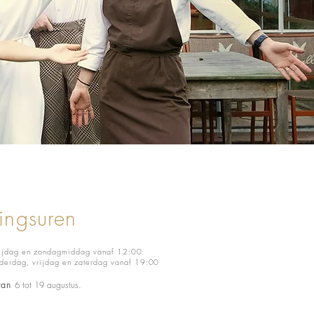
ing
suren
rijdag en zondagmiddag vanaf 12:00
nderdag, vrijdag en zaterdag vanaf 19:00
 van
6 tot 19 augustus.