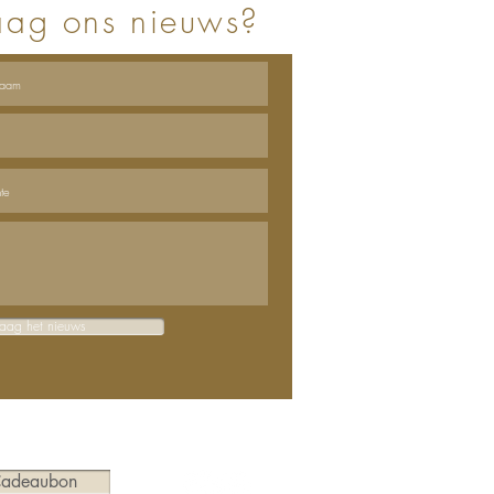
aag ons nieuws?
raag het nieuws
adeaubon