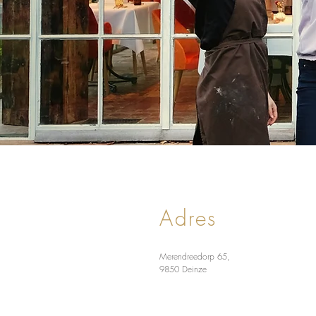
Adres
Merendreedorp 65,
9850 Deinze