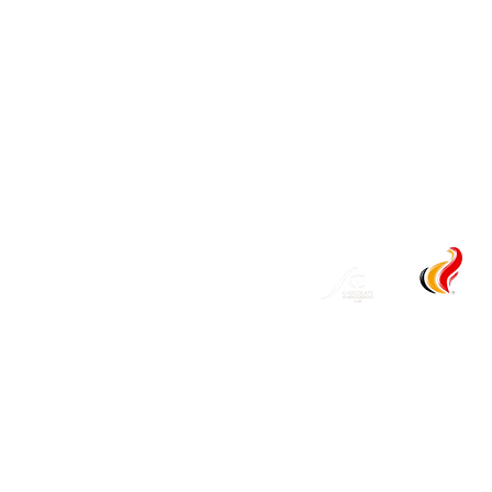
Merendreedorp 65, 9850 Deinze
09/371.57.56
info@aardsparadijs.be
Beste Culinaire Bloemen Award 2018
Beste Groentenrestaurant Titel 2011