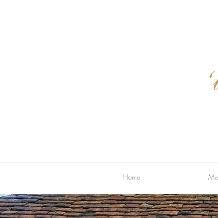
Home
Me