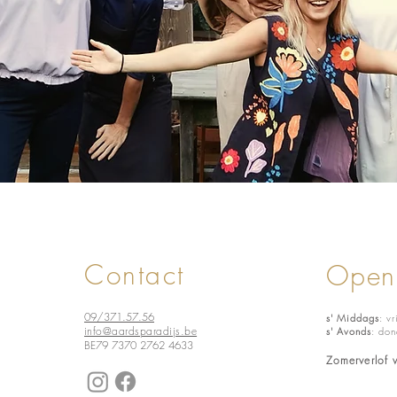
Contact
Open
09/371.57.56
s' Middags
: v
info@aardsparadijs.be
s' Avonds
: do
BE79 7370 2762 4633
Zomerverlof