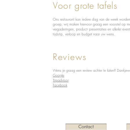
Voor
grote tafels
Ons restaurant kan iedere dag van de week worden
groep, wij maken hiervoor graag een voorstel op 
vergaderingen, product- presentaties en allerlei even
tijdstip, verloop en budget naar uw wens.
Reviews
Wens je graag een review achter te laten? Dankjewe
Google
Tripadvisor
Facebook
Contact