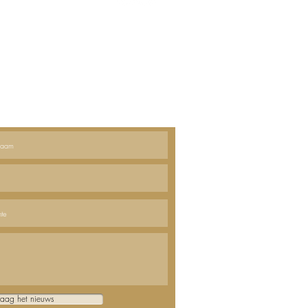
ijf u dan hier in;
raag het nieuws