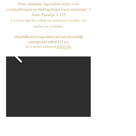
​​Twee charmant ingerichte suites voor
overnachtingen en middagdutjes naast restaurant
´t
Aards Paradijs,
€ 125
€ 110 per dag bij verblijf van minimum 2 nachten van
zondag tot woensdag.
Mogelijkheid tot nagenieten met een persoonlijk
samengesteld ontbijt €25 p.p.
(af te spreken telefonisch
093715756
)