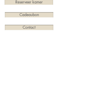
Reserveer kamer
Cadeaubon
Contact
Merendreedorp 65, 9850 Deinze
09/371.57.56
info@aardsparadijs.be
Ontvangt u graag ons nieuws? Schrijf u dan hier in;