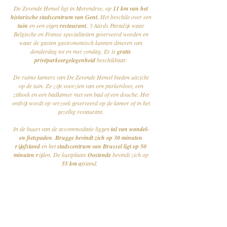
De Zevende Hemel ligt in Merendree, op
11 km van het
historische stadscentrum van Gent.
Het beschikt over een
tuin
en een eigen
restaurant
, ’t Aards Paradijs waar
Belgische en Franse specialiteiten geserveerd worden en
waar de gasten gastronomisch kunnen dineren van
donderdag tot en met zondag. Er is
gratis
privéparkeergelegenheid
beschikbaar.
De ruime kamers van De Zevende Hemel bieden uitzicht
op de tuin. Ze zijn voorzien van een parketvloer, een
zithoek en een badkamer met een bad of een douche. Het
ontbijt wordt op verzoek geserveerd op de kamer of in het
gezellig restaurant.
In de buurt van de accommodatie liggen
tal van wandel-
en fietspaden
.
Brugge bevindt zich op 30 minuten
rijafstand
en het
stadscentrum van Brussel ligt op 50
minuten r
ijden. De kustplaats
Oostende
bevindt zich op
55 km a
fstand.