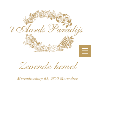
Zevende hemel
Merendreedorp 63, 9850 Merendree