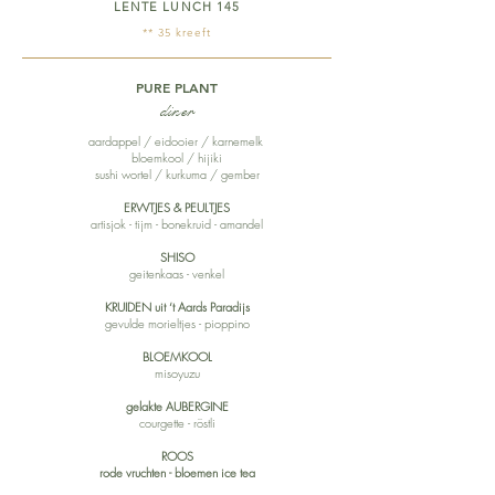
LENTE LUNCH 145
** 35 kreeft
PURE PLANT
diner
aardappel / eidooier / karnemelk
bloemkool / hijiki
sushi wortel / kurkuma / gember
ERWTJES & PEULTJES
artisjok - tijm - bonekruid - amandel
SHISO
geitenkaas - venkel
KRUIDEN uit ‘t Aards Paradijs
gevulde morieltjes - pioppino
BLOEMKOOL
misoyuzu
gelakte AUBERGINE
courgette - röstli
ROOS
rode vruchten - bloemen ice tea​