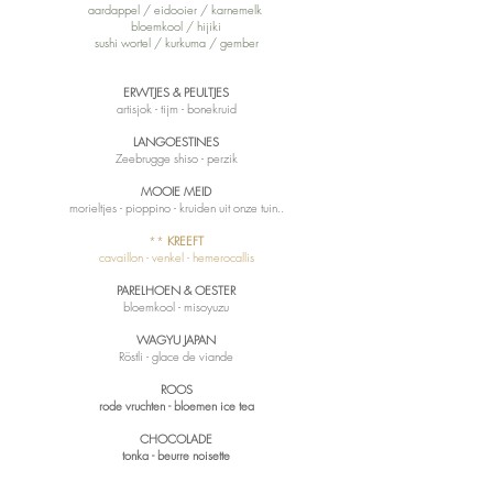
aardappel / eidooier / karnemelk
bloemkool / hijiki
sushi wortel / kurkuma / gember
ERWTJES & PEULTJES
artisjok - tijm - bonekruid
LANGOESTINES
Zeebrugge shiso - perzik
MOOIE MEID
morieltjes - pioppino - kruiden uit onze tuin..
**
KREEFT
cavaillon - venkel - hemerocallis
PARELHOEN & OESTER
bloemkool - misoyuzu
WAGYU JAPAN
Röstli - glace de viande
ROOS
rode vruchten - bloemen ice tea​
CHOCOLADE
tonka - beurre noisette