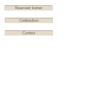
Reserveer kamer
Cadeaubon
Contact
Merendreedorp 65, 9850 Deinze
09/371.57.56
info@aardsparadijs.be
Ontvangt u graag ons nieuws? Schrijf u dan hier in;