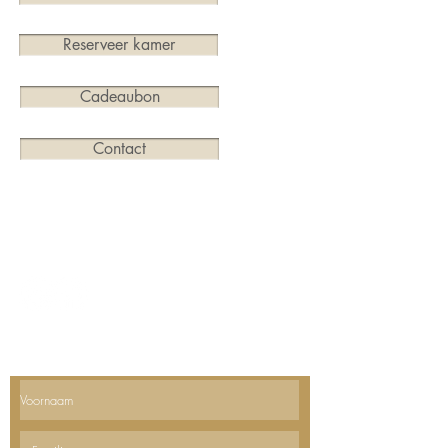
Reserveer kamer
Cadeaubon
Contact
Merendreedorp 65, 9850 Deinze
09/371.57.56
info@aardsparadijs.be
Ontvangt u graag ons nieuws? Schrijf u dan hier in;